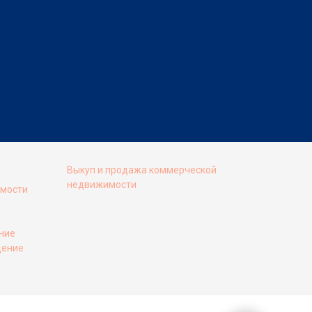
Выкуп и продажа коммерческой
недвижимости
имости
ние
щение