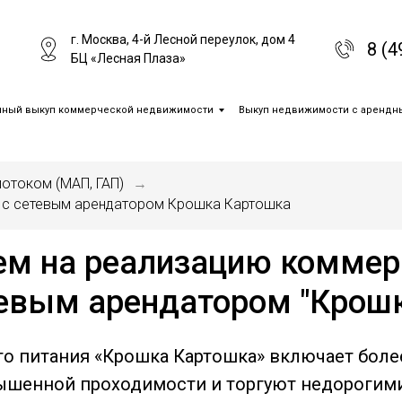
г. Москва, 4-й Лесной переулок, дом 4
8 (4
БЦ «Лесная Плаза»
чный выкуп коммерческой недвижимости
Выкуп недвижимости с арендн
отоком (МАП, ГАП)
→
 с сетевым арендатором Крошка Картошка
ем на реализацию комме
евым арендатором "Крош
го питания «Крошка Картошка» включает более
вышенной проходимости и торгуют недорогим